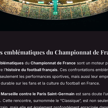
tés emblématiques du Championnat de Fr
mblématiques
du
Championnat de France
sont un moteur p
e l’
histoire du football français
. Ces confrontations emblé
seulement les performances sportives, mais aussi leur empr
 durable sur les fans et la culture du football en France.
Marseille contre le Paris Saint-Germain
est sans doute l’un
es. Cette rencontre, surnommée le “Classique”, est non seul
terrain, mais elle est également profondément enracinée dan