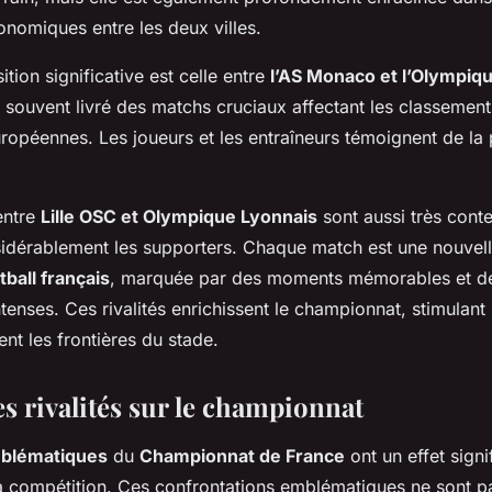
conomiques entre les deux villes.
tion significative est celle entre
l’AS Monaco et l’Olympiqu
souvent livré des matchs cruciaux affectant les classements
uropéennes. Les joueurs et les entraîneurs témoignent de la
entre
Lille OSC et Olympique Lyonnais
sont aussi très conte
sidérablement les supporters. Chaque match est une nouvel
tball français
, marquée par des moments mémorables et d
enses. Ces rivalités enrichissent le championnat, stimulant
nt les frontières du stade.
s rivalités sur le championnat
mblématiques
du
Championnat de France
ont un effet signif
 compétition. Ces confrontations emblématiques ne sont p