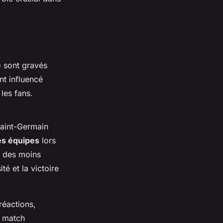
e
sont gravés
t influencé
 les fans.
Saint-Germain
s équipes
lors
s des moins
é et la victoire
réactions,
n match