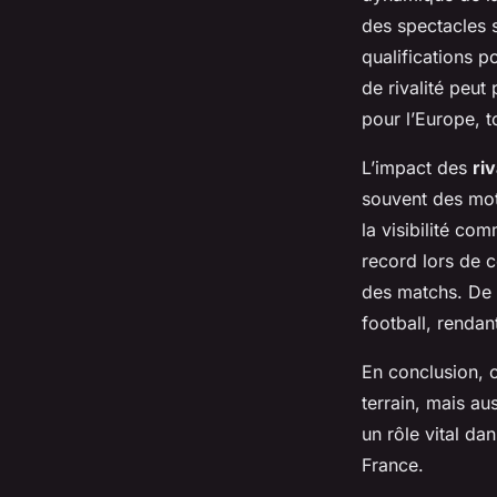
des spectacles s
qualifications 
de rivalité peut
pour l’Europe, t
L’impact des
ri
souvent des mot
la visibilité co
record lors de 
des matchs. De p
football, renda
En conclusion, c
terrain, mais au
un rôle vital da
France.