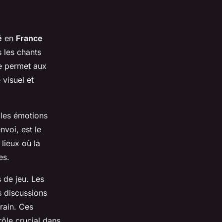
é
en
France
 les chants
re permet aux
 visuel et
 les émotions
voi, est le
lieux où la
es.
 de jeu. Les
s discussions
rrain. Ces
rôle crucial dans