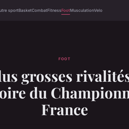
utre sport
Basket
Combat
Fitness
Foot
Musculation
Velo
FOOT
lus grosses rivalité
stoire du Championn
France