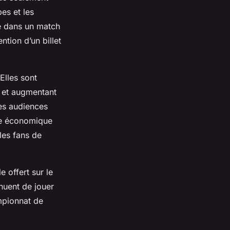
es et les
re dans un match
ntion d’un billet
Elles sont
c et augmentant
des audiences
nce économique
 les fans de
e offert sur le
inuent de jouer
ampionnat de