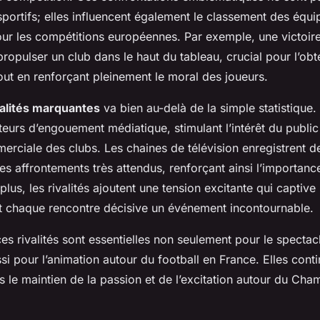
portifs; elles influencent également le classement des équip
pour les compétitions européennes. Par exemple, une victoi
 propulser un club dans le haut du tableau, crucial pour l’obte
out en renforçant pleinement le moral des joueurs.
valités marquantes
va bien au-delà de la simple statistique. 
eurs d’engouement médiatique, stimulant l’intérêt du publi
mmerciale des clubs. Les chaines de télévision enregistrent 
ces affrontements très attendus, renforçant ainsi l’importa
lus, les rivalités ajoutent une tension excitante qui captive
nt chaque rencontre décisive un événement incontournable.
es rivalités sont essentielles non seulement pour le spectacl
ssi pour l’animation autour du football en France. Elles cont
ns le maintien de la passion et de l’excitation autour du Ch