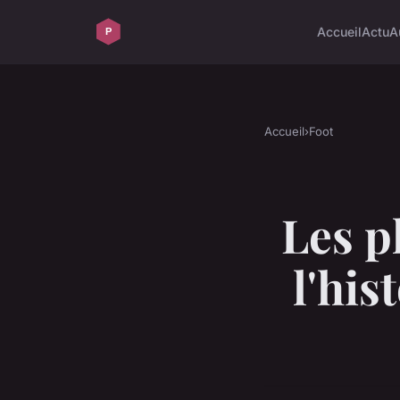
Accueil
Actu
A
Accueil
›
Foot
Les p
l'hi