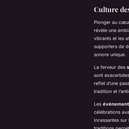
Culture des
Plonger au cœu
révèle une ambia
vibrants et les
supporters de dé
sonore unique.
La ferveur des
s
sont exacerbées.
reflet d’une pas
tradition et l’an
Les
événements 
célébrations ava
incessantes sur 
traditions perp