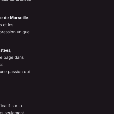
e de Marseille
.
 et les
 pression unique
stées,
le page dans
es
 une passion qui
icatif sur la
as seulement