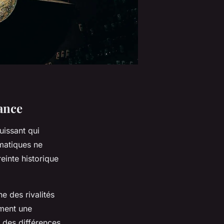
ance
uissant qui
matiques ne
einte historique
e des rivalités
ement une
s des différences