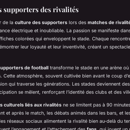
 supporters des rivalités
r de la
culture des supporters
lors des
matches de rivalit
nce électrique et inoubliable. La passion se manifeste dans
 affiches colorées qui enveloppent le stade. Chaque rencont
montrer leur loyauté et leur inventivité, créant un spectacle
upporters de football
transforme le stade en une arène où
 Cette atmosphère, souvent cultivée bien avant le coup d’en
sion qui traverse les générations. Les stades deviennent des 
ticipation se mêlent, renforçant l’identité des clubs et des vill
culturels liés aux rivalités
ne se limitent pas à 90 minutes
nt et après le match, les débats animés dans les bars, et le
les réseaux sociaux alimentent la rivalité bien au-delà du te
étuent l’engagement et l’attachement des
fans
, qui jouent un 