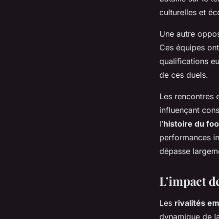
culturelles et é
Une autre opposi
Ces équipes ont 
qualifications e
de ces duels.
Les rencontres 
influençant con
l’
histoire du foo
performances int
dépasse largeme
L’impact de
Les
rivalités e
dynamique de la