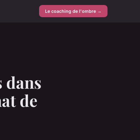
Le coaching de l'ombre →
s dans
at de