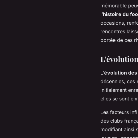
mémorable peuve
l’
histoire du foo
occasions, renfo
rencontres laisse
portée de ces r
L’évolution
L’
évolution des 
décennies, ces
Initialement en
elles se sont en
Les facteurs inf
des clubs frança
modifiant ainsi 