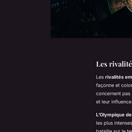
Les rivali
Les
rivalités e
façonne et color
concernent pas 
et leur influence
L’Olympique de 
les plus intens
bataille sur le 